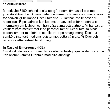
Pl
* = Obligatorisk fält
ti
10
Ef
Motorklubb 5100 behandlar alla uppgifter som lämnas till oss med
at
yttersta aktsamhet. Adress, telefonnummer och personnummer sparas
Sw
Tä
för sedvanligt brukande i ideell förening. Vi lämnar inte ut dessa till
m
andra part. E-postadress kan komma att användas för att sända ut
må
information om klubben och från våra samarbetspartners. Vi har valt att
be
ni
verifiera våra medlemmar med personnummer. Dessutom så binds
an
personnummer mot körkort och licenser på arrangemang. Dock så
samkörs inte vårt medlemsregister mot detta på plats. Vi följer och
Vå
öp
rättar oss efter aktuell lagstiftning.
m
i
In Case of Emergency (ICE)
d
m
Om du skulle råka ut för en olycka eller bli hastigt sjuk är det bra om vi
p
kan snabbt komma i kontakt med dina anhöriga.
b
So
d
öp
bi
O
E
f
tr
va
at
pl
T
07
Se
ö
07
Be