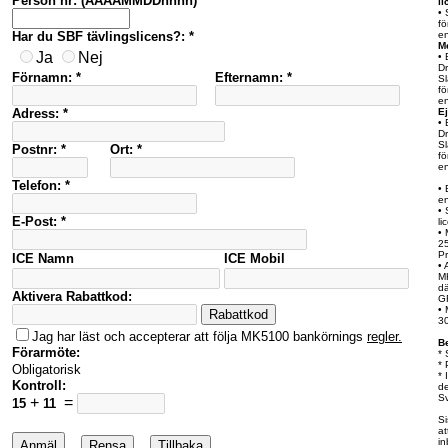
Person nr: (ÅÅÅÅMMDDnnnn) *
li
• 
fö
Har du SBF tävlingslicens?: *
en
M
Ja
Nej
• 
Dr
Förnamn: *
Efternamn: *
Sl
fö
en
Adress: *
E
• 
Dr
Sl
Postnr: *
Ort: *
fö
en
Telefon: *
• 
en
• 
E-Post: *
li
•
25
Pr
ICE Namn
ICE Mobil
•
M
d
Aktivera Rabattkod:
G
• 
3
Jag har läst och accepterar att följa MK5100 bankörnings
regler.
Be
Förarmöte:
* 
* 
Obligatorisk
* 
Kontroll:
de
Sv
+
=
15
11
Si
at
in