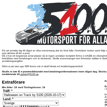
För att anmäla dig till något av våra evenemang ska du först fylla i formuläret nedan samt följa d
som skickas till din e-post.
Då vi har ett begränsat antal platser så är ingen anmälan komplett förrns vi erhållit en inbetaln
bekräftats med betalningen och är bindande. Skulle evenemanget mot förmodan ställas in åter
anmälningsavgifter.
Glöm ej att visa upp SBF-licens när ni skall hämta ert besiktningsprotokoll.
Skulle ni inte få e-postmeddelandet med betalningsinformationen inom någon dag. Skicka 
meddelande till
admin@5100.se
Extraförare
Pr
En
Min ålder:
18
med Tävlingslicens:
16
• 
Träff: *
Fr
ba
år
Land: *
sä
Sl
S