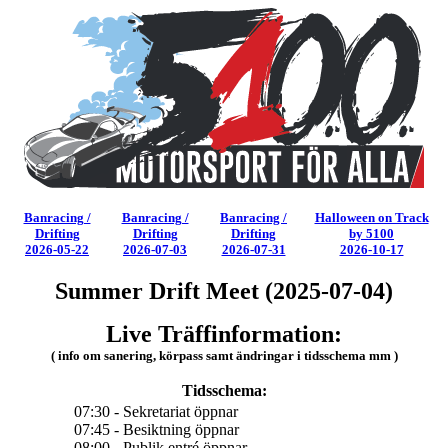
Banracing /
Banracing /
Banracing /
Halloween on Track
Drifting
Drifting
Drifting
by 5100
2026-05-22
2026-07-03
2026-07-31
2026-10-17
Summer Drift Meet (2025-07-04)
Live Träffinformation:
( info om sanering, körpass samt ändringar i tidsschema mm )
Tidsschema:
07:30 - Sekretariat öppnar
07:45 - Besiktning öppnar
08:00 - Publik entré öppnar