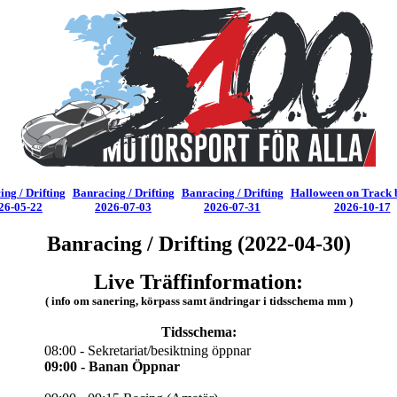
ng / Drifting
Banracing / Drifting
Banracing / Drifting
Halloween on Track 
26-05-22
2026-07-03
2026-07-31
2026-10-17
Banracing / Drifting (2022-04-30)
Live Träffinformation:
( info om sanering, körpass samt ändringar i tidsschema mm )
Tidsschema:
08:00 - Sekretariat/besiktning öppnar
09:00 - Banan Öppnar