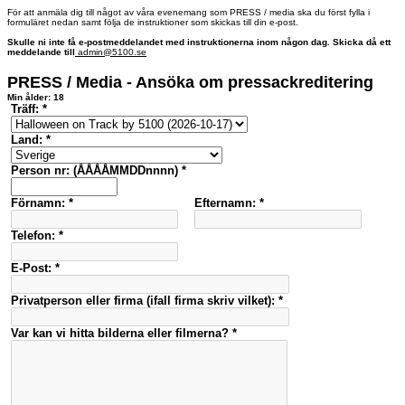
För att anmäla dig till något av våra evenemang som PRESS / media ska du först fylla i
formuläret nedan samt följa de instruktioner som skickas till din e-post.
Skulle ni inte få e-postmeddelandet med instruktionerna inom någon dag. Skicka då ett
meddelande till
admin@5100.se
PRESS / Media - Ansöka om pressackreditering
Min ålder:
18
Träff: *
Land: *
Person nr: (ÅÅÅÅMMDDnnnn) *
Förnamn: *
Efternamn: *
Telefon: *
E-Post: *
Privatperson eller firma (ifall firma skriv vilket): *
Var kan vi hitta bilderna eller filmerna? *